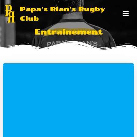
Aller
Papa's Rian's Rugby
au
Club
contenu
Entrainement