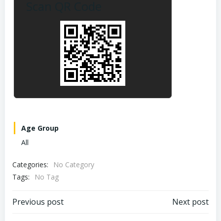
Scan QR Code
Age Group
All
Categories:
No Category
Tags:
No Tag
Post
Post
Previous post
Next post