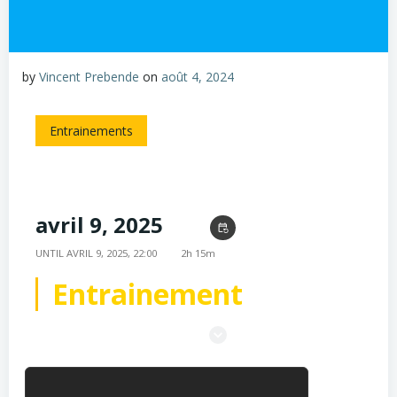
by
Vincent Prebende
on
août 4, 2024
Entrainements
avril 9, 2025
19:45
event_repeat
UNTIL
AVRIL 9, 2025, 22:00
2h 15m
Entrainement
Stade Suzanne Lenglen