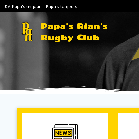
Aller
Papa's un jour | Papa's toujours
au
contenu
Papa's Rian's
Rugby Club