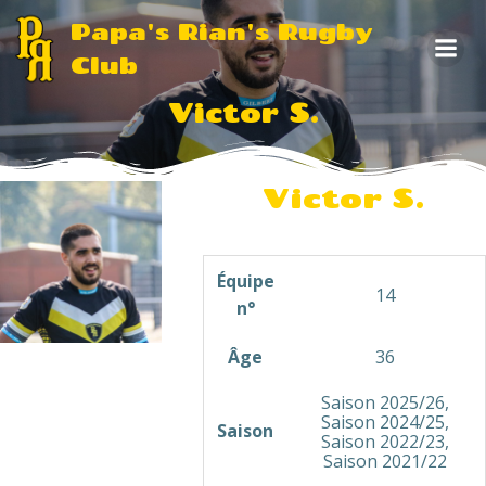
Aller
Papa's Rian's Rugby
au
Club
contenu
Victor S.
Victor S.
Équipe
14
n°
Âge
36
Saison 2025/26,
Saison 2024/25,
Saison
Saison 2022/23,
Saison 2021/22