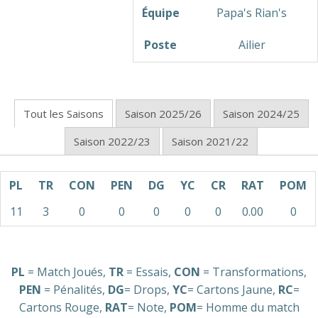
Équipe
Papa's Rian's
Poste
Ailier
Tout les Saisons
Saison 2025/26
Saison 2024/25
Saison 2022/23
Saison 2021/22
PL
TR
CON
PEN
DG
YC
CR
RAT
POM
11
3
0
0
0
0
0
0.00
0
PL
= Match Joués,
TR
= Essais,
CON
= Transformations,
PEN
= Pénalités,
DG
= Drops,
YC
= Cartons Jaune,
RC
=
Cartons Rouge,
RAT
= Note,
POM
= Homme du match