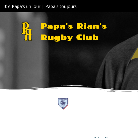
Aller
Papa's un jour | Papa's toujours
au
contenu
Papa's Rian's
Rugby Club