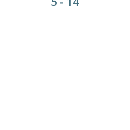
5
-
14