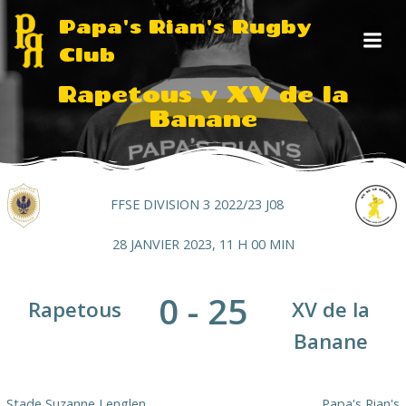
Aller
Papa's Rian's Rugby
au
Club
contenu
Rapetous v XV de la
Banane
FFSE DIVISION 3 2022/23 J08
28 JANVIER 2023, 11 H 00 MIN
0
-
25
Rapetous
XV de la
Banane
Stade Suzanne Lenglen
Papa's Rian's