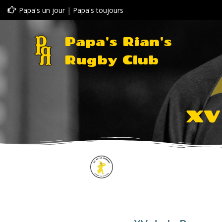
Aller
Papa's un jour | Papa's toujours
au
contenu
Papa's Rian's
Rugby Club
XV