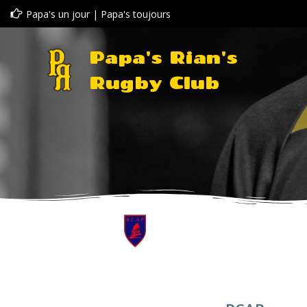
Aller
Papa's un jour | Papa's toujours
au
contenu
Papa's Rian's
Rugby Club