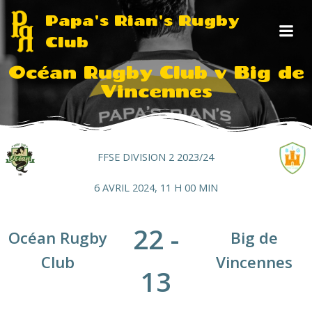
Aller
Papa's Rian's Rugby
au
Club
contenu
Océan Rugby Club v Big de
Vincennes
FFSE DIVISION 2 2023/24
6 AVRIL 2024, 11 H 00 MIN
22
-
Océan Rugby
Big de
Club
Vincennes
13