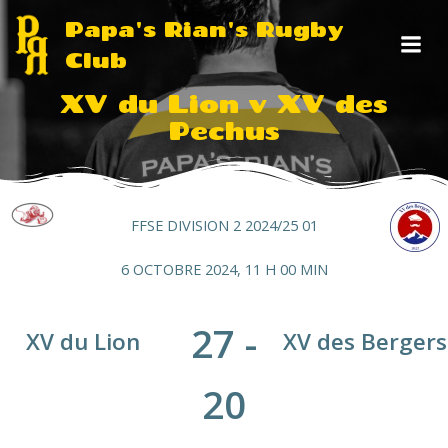
Aller
Papa's Rian's Rugby
au
Club
contenu
XV du Lion v XV des
Pechus
FFSE DIVISION 2 2024/25 01
6 OCTOBRE 2024, 11 H 00 MIN
27
-
XV du Lion
XV des Bergers
20