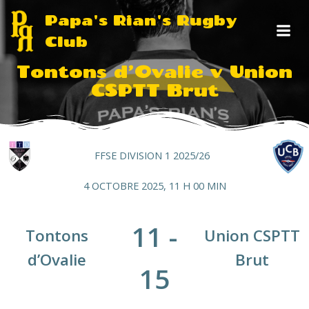
Aller
Papa's Rian's Rugby
au
Club
contenu
Tontons d’Ovalie v Union
CSPTT Brut
FFSE DIVISION 1 2025/26
4 OCTOBRE 2025, 11 H 00 MIN
11
-
Tontons
Union CSPTT
d’Ovalie
Brut
15