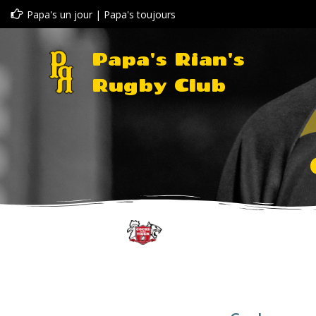
Aller
Papa's un jour | Papa's toujours
au
contenu
Papa's Rian's
Rugby Club