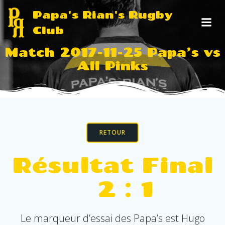
Aller
Papa's Rian's Rugby
au
Club
contenu
Match 2017-11-25 Papa’s vs
All Pinks
RETOUR
Résultat Final
2 : 1
Le marqueur d’essai des Papa’s est Hugo