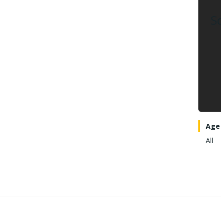
S
Age
All
Post