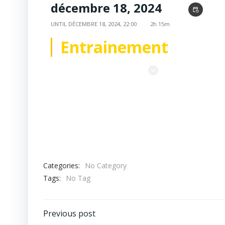
décembre 18, 2024
19:45
event_repeat
UNTIL
DÉCEMBRE 18, 2024, 22:00
2h 15m
Entrainement
Stade Suzanne Lenglen
Categories:
No Category
Tags:
No Tag
Post
Previous post