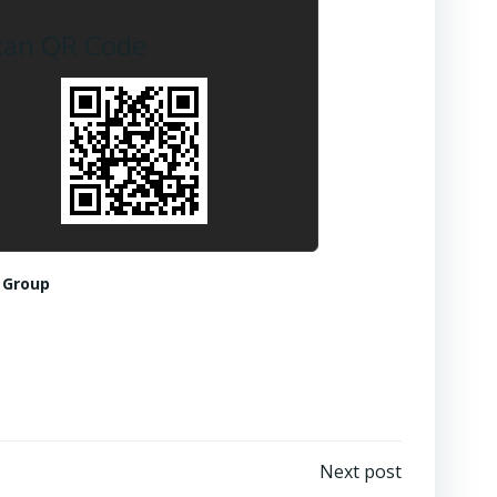
can QR Code
 Group
Next post