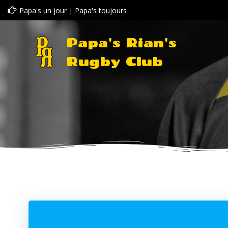
Aller
Papa's un jour | Papa's toujours
au
contenu
Papa's Rian's
Rugby Club