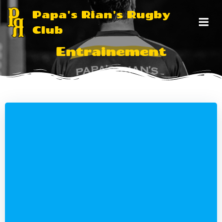
Aller
Papa's Rian's Rugby
au
Club
contenu
Entrainement