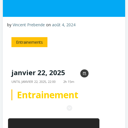
by
Vincent Prebende
on
août 4, 2024
Entrainements
janvier 22, 2025
19:45
event_repeat
UNTIL
JANVIER 22, 2025, 22:00
2h 15m
Entrainement
Stade Suzanne Lenglen