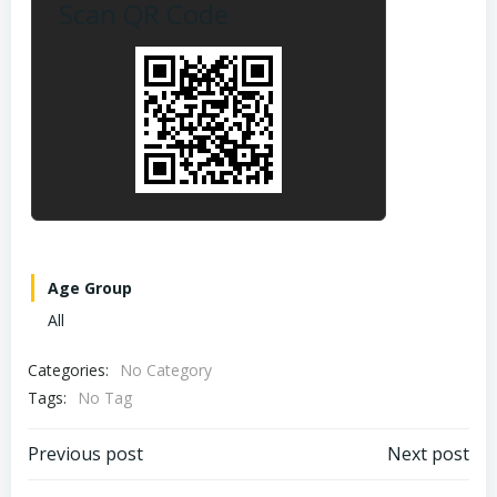
Scan QR Code
Age Group
All
Categories:
No Category
Tags:
No Tag
Post
Post
Previous post
Next post