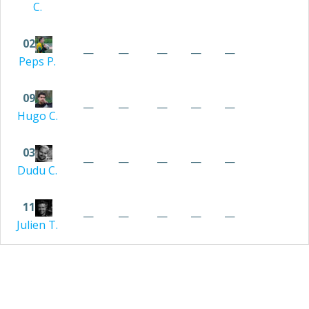
C.
02
—
—
—
—
—
Peps
P.
09
—
—
—
—
—
Hugo
C.
03
—
—
—
—
—
Dudu
C.
11
—
—
—
—
—
Julien
T.