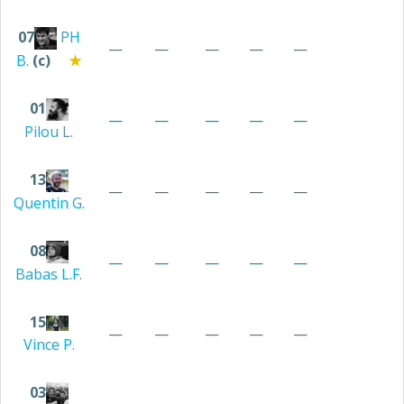
07
PH
—
—
—
—
—
B.
(c)
★
01
—
—
—
—
—
Pilou
L.
13
—
—
—
—
—
Quentin
G.
08
—
—
—
—
—
Babas
L.F.
15
—
—
—
—
—
Vince
P.
03