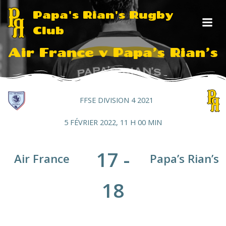
Aller
Papa's Rian's Rugby
au
Club
contenu
Air France v Papa’s Rian’s
FFSE DIVISION 4 2021
5 FÉVRIER 2022, 11 H 00 MIN
17
-
Air France
Papa’s Rian’s
18