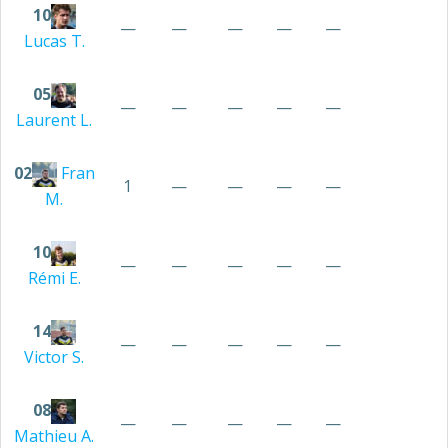
10
—
—
—
—
—
Lucas
T.
05
—
—
—
—
—
Laurent
L.
02
Fran
1
—
—
—
—
M.
10
—
—
—
—
—
Rémi
E.
14
—
—
—
—
—
Victor
S.
08
—
—
—
—
—
Mathieu
A.