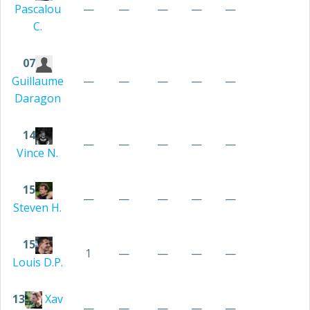
—
—
—
—
—
Pascalou
C.
07
—
—
—
—
—
Guillaume
Daragon
14
—
—
—
—
—
Vince
N.
15
—
—
—
—
—
Steven
H.
15
1
—
—
—
—
Louis
D.P.
13
Xav
—
—
—
—
—