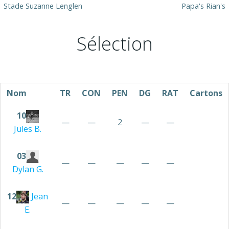
Stade Suzanne Lenglen
Papa's Rian's
Sélection
Nom
TR
CON
PEN
DG
RAT
Cartons
10
—
—
2
—
—
Jules
B.
03
—
—
—
—
—
Dylan
G.
12
Jean
—
—
—
—
—
E.